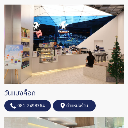
วันแบงค็อก
081-2498364
ตำแหน่งร้าน