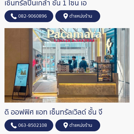
เซ็นทรัลปิ่นเกล้า ชั้น 1 โซน เอ
082-9060896
ตำแหน่งร้าน
ดิ ออฟฟิศ แอท เซ็นทรัลเวิลด์ ชั้น จี
063-8502108
ตำแหน่งร้าน