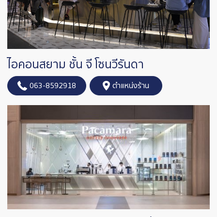
ไอคอนสยาม ชั้น จี โซนวีรันดา
063-8592918
ตำแหน่งร้าน