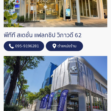
พีทีที สเตชั่น แฟลกชิป วิภาวดี 62
095-9196281
ตำแหน่งร้าน