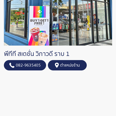
พีทีที สเตชั่น วิภาวดี ราบ 1
082-9635405
ตำแหน่งร้าน