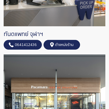
ทันตแพทย์ จุฬาฯ
0641412436
ตำแหน่งร้าน