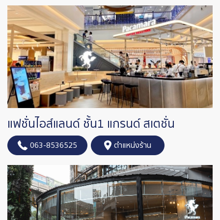
แฟชั่นไอส์แลนด์ ชั้น1 แกรนด์ สเตชั่น
063-8536525
ตำแหน่งร้าน