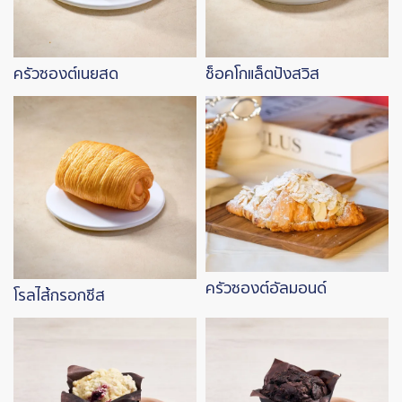
ครัวซองต์เนยสด
ช็อคโกแล็ตปังสวิส
Image
Image
ครัวซองต์อัลมอนด์
โรลไส้กรอกชีส
Image
Image