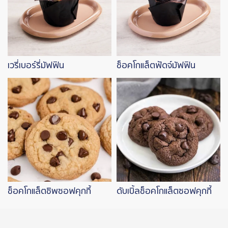
เวรี่เบอร์รี่มัฟฟิน
ช็อคโกแล็ตฟัดจ์มัฟฟิน
Image
Image
ช็อคโกแล็ตชิพซอฟคุกกี้
ดับเบิ้ลช็อคโกแล็ตซอฟคุกกี้