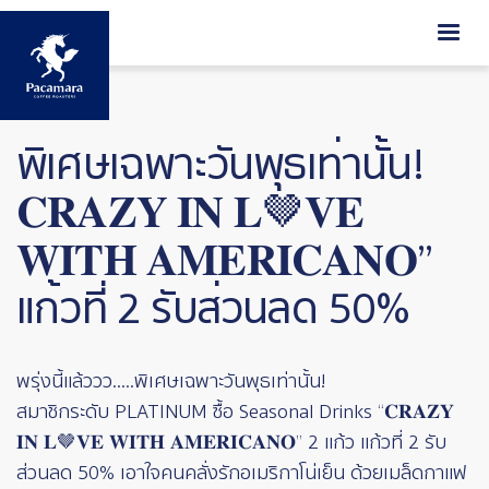
ข้ามไปยังเนื้อหาหลัก
พิเศษเฉพาะวันพุธเท่านั้น!
𝐂𝐑𝐀𝐙𝐘 𝐈𝐍 𝐋🤎𝐕𝐄
𝐖𝐈𝐓𝐇 𝐀𝐌𝐄𝐑𝐈𝐂𝐀𝐍𝐎”
แก้วที่ 2 รับส่วนลด 50%
พรุ่งนี้แล้ววว.....พิเศษเฉพาะวันพุธเท่านั้น!
สมาชิกระดับ PLATINUM ซื้อ Seasonal Drinks “𝐂𝐑𝐀𝐙𝐘
𝐈𝐍 𝐋🤎𝐕𝐄 𝐖𝐈𝐓𝐇 𝐀𝐌𝐄𝐑𝐈𝐂𝐀𝐍𝐎” 2 แก้ว แก้วที่ 2 รับ
ส่วนลด 50% เอาใจคนคลั่งรักอเมริกาโน่เย็น ด้วยเมล็ดกาแฟ