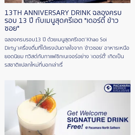
13TH ANNIVERSARY DRINK ฉลองครบ
รอบ 13 ปี กับเมนูสุดครีเอต "เดอร์ตี้ ข้าว
ซอย"
ฉลองครบรอบ 13 ปี ด้วยเมนูสุดครีเอต “Khao Soi
Dirty”เครื่องดื่มที่ได้แรงบันดาลใจจาก ‘ข้าวซอย’ อาหารเหนือ
ยอดนิยม ทวิสต์กับกาแฟซิกเนเจอร์อย่าง ‘เดอร์ตี้' เกิดเป็น
รสชาติแปลกใหม่ที่บอกเล่าเรื่
Image