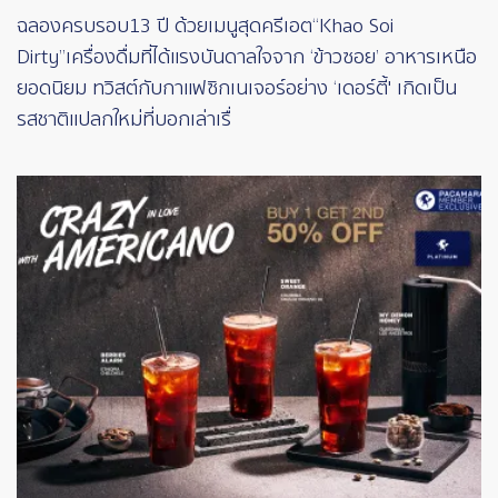
ฉลองครบรอบ 13 ปี ด้วยเมนูสุดครีเอต “Khao Soi
Dirty”เครื่องดื่มที่ได้แรงบันดาลใจจาก ‘ข้าวซอย’ อาหารเหนือ
ยอดนิยม ทวิสต์กับกาแฟซิกเนเจอร์อย่าง ‘เดอร์ตี้' เกิดเป็น
รสชาติแปลกใหม่ที่บอกเล่าเรื่
Image