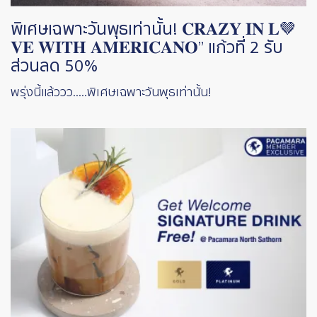
พิเศษเฉพาะวันพุธเท่านั้น! 𝐂𝐑𝐀𝐙𝐘 𝐈𝐍 𝐋🤎
𝐕𝐄 𝐖𝐈𝐓𝐇 𝐀𝐌𝐄𝐑𝐈𝐂𝐀𝐍𝐎” แก้วที่ 2 รับ
ส่วนลด 50%
พรุ่งนี้แล้ววว.....พิเศษเฉพาะวันพุธเท่านั้น!
Image