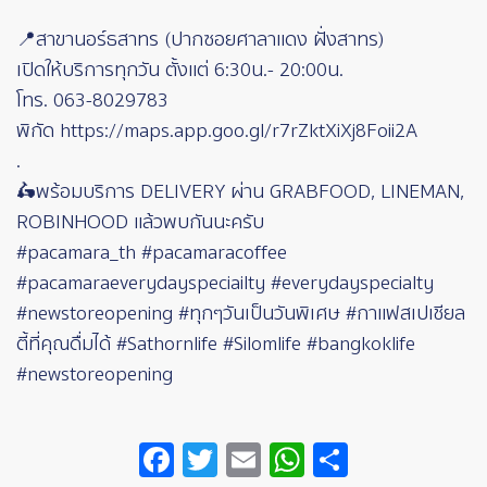
📍สาขานอร์ธสาทร (ปากซอยศาลาแดง ฝั่งสาทร)
เปิดให้บริการทุกวัน ตั้งแต่ 6:30น.- 20:00น.
โทร. 063-8029783
พิกัด https://maps.app.goo.gl/r7rZktXiXj8Foii2A
.
🛵พร้อมบริการ DELIVERY ผ่าน GRABFOOD, LINEMAN,
ROBINHOOD แล้วพบกันนะครับ
#pacamara_th #pacamaracoffee
#pacamaraeverydayspeciailty #everydayspecialty
#newstoreopening #ทุกๆวันเป็นวันพิเศษ #กาแฟสเปเชียล
ตี้ที่คุณดื่มได้ #Sathornlife #Silomlife #bangkoklife
#newstoreopening
Facebook
Twitter
Email
WhatsApp
Share