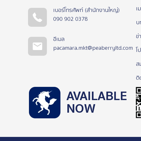
เม
เบอร์โทรศัพท์ (สำนักงานใหญ่)
090 902 0378
บ
ข่
อีเมล
pacamara.mkt@peaberryltd.com
โป
ส
ติ
AVAILABLE
NOW