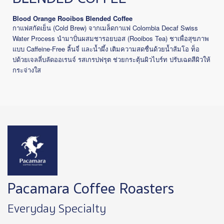
Blood Orange Rooibos Blended Coffee
(Cold Brew)
Colombia Decaf Swiss
กาแฟสกัดเย็น
จากเมล็ดกาแฟ
Water Process
(Rooibos Tea)
นำมาปั่นผสมชารอยบอส
ชาเพื่อสุขภาพ
Caffeine-Free
แบบ
ลิ้นจี่
และน้ำผึ้ง
เติมความสดชื่นด้วยน้ำส้มโอ
ท็อ
ปด้วยเจลลี่บลัดออเรนจ์
รสเกรปฟรุต
ช่วยกระตุ้นผิวไบร์ท
ปรับเฉดสีผิวให้
กระจ่างใส
Image
Pacamara Coffee Roasters
Everyday Specialty