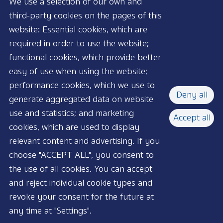
We use a selection of our own and
third-party cookies on the pages of this
website: Essential cookies, which are
required in order to use the website;
functional cookies, which provide better
AVAILABLE NOW
easy of use when using the website;
performance cookies, which we use to
Deny all
generate aggregated data on website
use and statistics; and marketing
Accept all
cookies, which are used to display
relevant content and advertising. If you
choose "ACCEPT ALL", you consent to
the use of all cookies. You can accept
and reject individual cookie types and
revoke your consent for the future at
any time at "Settings".
©2026 Pacamara Coffee Roasters l All rights reserved.