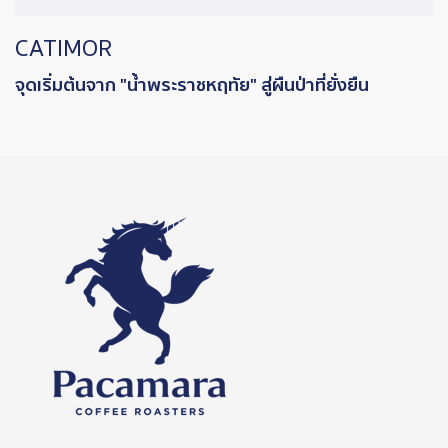
CATIMOR
จุดเริ่มต้นจาก "น้ำพระราชหฤทัย" สู่ผืนป่าที่ยั่งยืน