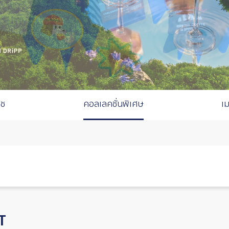
ิช
คอลเลคชั่นพิเศษ
เ
T