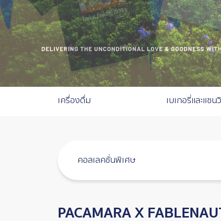
Catalog Menu
เครื่องดื่ม
เบเกอรี่และแซนว
คอลเลคชั่นพิเศษ
PACAMARA X FABLENAU