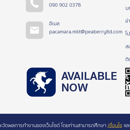
090 902 0378
บ
ข่
อีเมล
pacamara.mkt@peaberryltd.com
โป
ส
ติ
AVAILABLE
NOW
าะห์และวัดผลการทำงานของเว็บไซต์ โดยท่านสามารถศึกษา
เงื่อนไข
แล