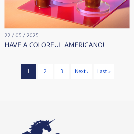
22 / 05 / 2025
HAVE A COLORFUL AMERICANO!
Pagination
Next page
Last page
1
2
3
Next ›
Last »
Page
Page
Page