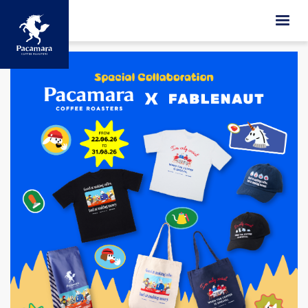
ข้ามไปยังเนื้อหาหลัก