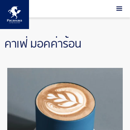
ข้ามไปยังเนื้อหาหลัก
คาเฟ่ มอคค่าร้อน
Image