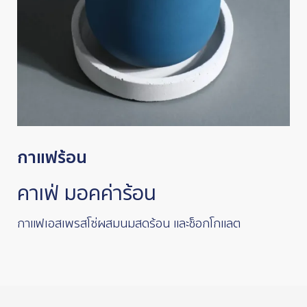
กาแฟร้อน
คาเฟ่ มอคค่าร้อน
กาแฟเอสเพรสโซ่ผสมนมสดร้อน และช็อกโกแลต