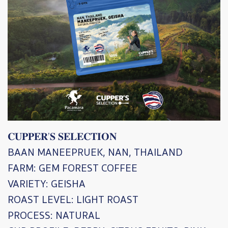
’
𝐂𝐔𝐏𝐏𝐄𝐑
𝐒
𝐒𝐄𝐋𝐄𝐂𝐓𝐈𝐎𝐍
BAAN MANEEPRUEK, NAN, THAILAND
FARM: GEM FOREST COFFEE
VARIETY: GEISHA
ROAST LEVEL: LIGHT ROAST
PROCESS: NATURAL