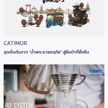
CATIMOR
จุดเริ่มต้นจาก "น้ำพระราชหฤทัย" สู่ผืนป่าที่ยั่งยืน
Image