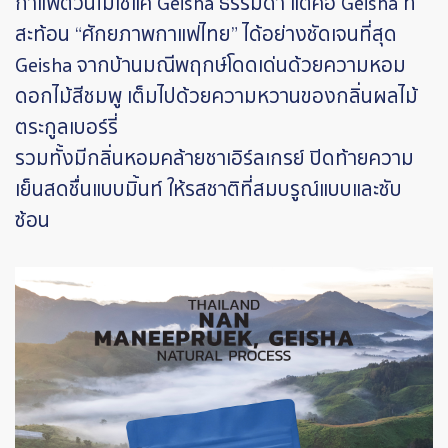
กาแฟตัวนี้ไม่ใช่แค่ Geisha ธรรมดา แต่คือ Geisha ที่
สะท้อน “ศักยภาพกาแฟไทย” ได้อย่างชัดเจนที่สุด
Geisha จากบ้านมณีพฤกษ์โดดเด่นด้วยความหอม
ดอกไม้สีชมพู เต็มไปด้วยความหวานของกลิ่นผลไม้
ตระกูลเบอร์รี่
รวมทั้งมีกลิ่นหอมคล้ายชาเอิร์ลเกรย์ ปิดท้ายความ
เย็นสดชื่นแบบมิ้นท์ ให้รสชาติที่สมบรูณ์แบบและซับ
ซ้อน