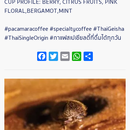
CUP PROFILE: BERRY, CITRUS FRUITS, PINK
FLORAL,
BERGAMOT,
MINT
#pacamaracoffee #specialtycoffee #ThaiGeisha
#ThaiSingleOrigin #กาแฟสเปเชียลตี้ที่ดื่มได้ทุกวัน
Facebook
Twitter
Email
WhatsApp
Share
Image