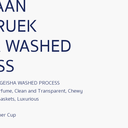
AAN
RUEK
A WASHED
SS
GEISHA WASHED PROCESS
erfume, Clean and Transparent, Chewy
askets, Luxurious
per Cup