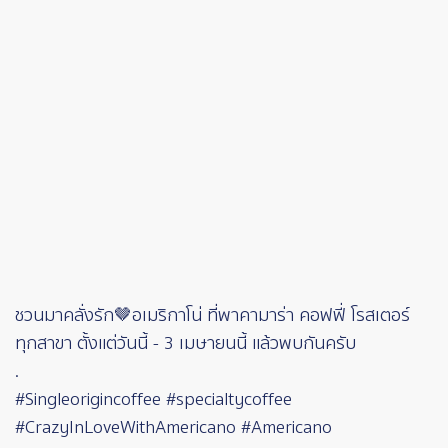
ชวนมาคลั่งรัก🤎อเมริกาโน่ ที่พาคามาร่า คอฟฟี่ โรสเตอร์
ทุกสาขา ตั้งแต่วันนี้ - 3 เมษายนนี้ แล้วพบกันครับ
.
#Singleorigincoffee #specialtycoffee
#CrazyInLoveWithAmericano #Americano