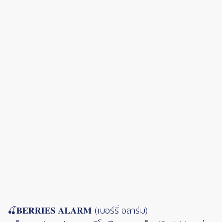
🍒𝐁𝐄𝐑𝐑𝐈𝐄𝐒 𝐀𝐋𝐀𝐑𝐌 (เบอร์รี่ อลาร์ม)