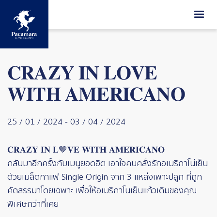
ข้ามไปยังเนื้อหาหลัก
𝐂𝐑𝐀𝐙𝐘 𝐈𝐍 𝐋𝐎𝐕𝐄
𝐖𝐈𝐓𝐇 𝐀𝐌𝐄𝐑𝐈𝐂𝐀𝐍𝐎
25 / 01 / 2024
-
03 / 04 / 2024
𝐂𝐑𝐀𝐙𝐘 𝐈𝐍 𝐋🤎𝐕𝐄 𝐖𝐈𝐓𝐇 𝐀𝐌𝐄𝐑𝐈𝐂𝐀𝐍𝐎
กลับมาอีกครั้งกับเมนูยอดฮิต เอาใจคนคลั่งรักอเมริกาโน่เย็น
ด้วยเมล็ดกาแฟ Single Origin จาก 3 แหล่งเพาะปลูก ที่ถูก
คัดสรรมาโดยเฉพาะ เพื่อให้อเมริกาโนเย็นแก้วเดิมของคุณ
พิเศษกว่าที่เคย