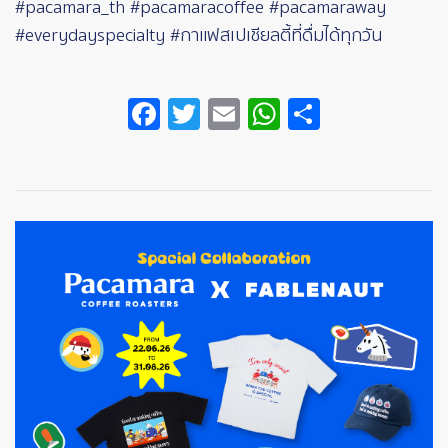
#pacamara_th #pacamaracoffee #pacamaraway
#everydayspecialty #กาแฟสเปเชียลตี้ที่ดื่มได้ทุกวัน
Facebook
Twitter
Email
WhatsApp
Share