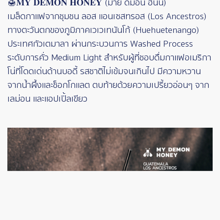
🍯𝐌𝐘 𝐃𝐄𝐌𝐎𝐍 𝐇𝐎𝐍𝐄𝐘 (มาย ดีม่อน ฮันนี่)
เมล็ดกาแฟจากชุมชน ลอส แอนเซสทรอส (Los Ancestros)
ทางตะวันตกของภูมิภาคเวเวเทนันโก้ (Huehuetenango)
ประเทศกัวเตมาลา ผ่านกระบวนการ Washed Process
ระดับการคั่ว Medium Light สำหรับผู้ที่ชอบดื่มกาแฟอเมริกา
โน่ที่โดดเด่นด้านบอดี้ รสชาติไม่เข้มจนเกินไป มีความหวาน
จากน้ำผึ้งและช็อกโกแลต ตบท้ายด้วยความเปรี้ยวอ่อนๆ จาก
เลม่อน และแอปเปิ้ลเขียว