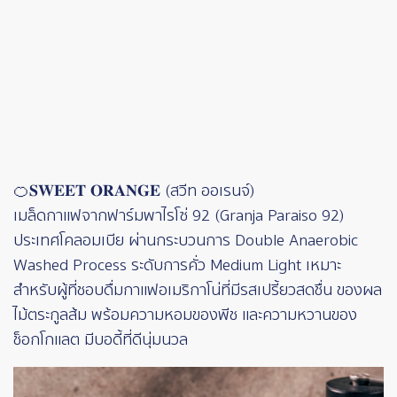
🍊𝐒𝐖𝐄𝐄𝐓 𝐎𝐑𝐀𝐍𝐆𝐄 (สวีท ออเรนจ์)
เมล็ดกาแฟจากฟาร์มพาไรโซ่ 92 (Granja Paraiso 92)
ประเทศโคลอมเบีย ผ่านกระบวนการ Double Anaerobic
Washed Process ระดับการคั่ว Medium Light เหมาะ
สำหรับผู้ที่ชอบดื่มกาแฟอเมริกาโน่ที่มีรสเปรี้ยวสดชื่น ของผล
ไม้ตระกูลส้ม พร้อมความหอมของพีช และความหวานของ
ช็อกโกแลต มีบอดี้ที่ดีนุ่มนวล