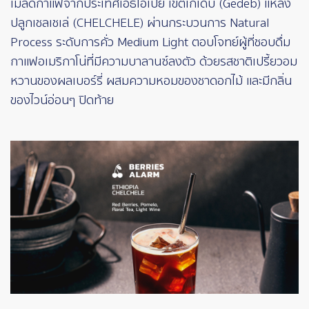
เมล็ดกาแฟจากประเทศเอธิโอเปีย เขตเกเด็บ (Gedeb) แหล่ง
ปลูกเชลเชเล่ (CHELCHELE) ผ่านกระบวนการ Natural
Process ระดับการคั่ว Medium Light ตอบโจทย์ผู้ที่ชอบดื่ม
กาแฟอเมริกาโน่ที่มีความบาลานซ์ลงตัว ด้วยรสชาติเปรี้ยวอม
หวานของผลเบอร์รี่ ผสมความหอมของชาดอกไม้ และมีกลิ่น
ของไวน์อ่อนๆ ปิดท้าย