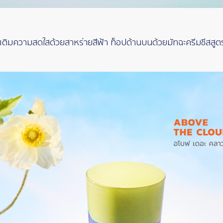
เติมความสดใสด้วยสาหร่ายสีฟ้า ท็อปด้านบนด้วยมัทฉะครีมชีสสูตรนุ