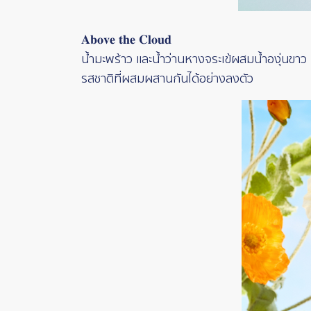
𝐀𝐛𝐨𝐯𝐞 𝐭𝐡𝐞 𝐂𝐥𝐨𝐮𝐝
น้ำมะพร้าว และน้ำว่านหางจระเข้ผสมน้ำองุ่นขาว 
รสชาติที่ผสมผสานกันได้อย่างลงตัว