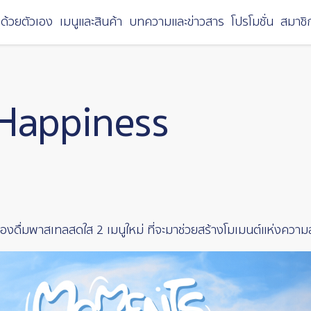
ด้วยตัวเอง
เมนูและสินค้า
บทความและข่าวสาร
โปรโมชั่น
สมาชิ
Happiness
องดื่มพาสเทลสดใส 2 เมนูใหม่ ที่จะมาช่วยสร้างโมเมนต์แห่งความส