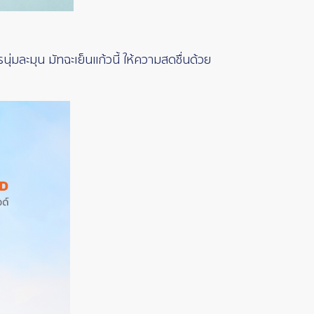
่มละมุน มัทฉะเย็นแก้วนี้ ให้ความสดชื่นด้วย