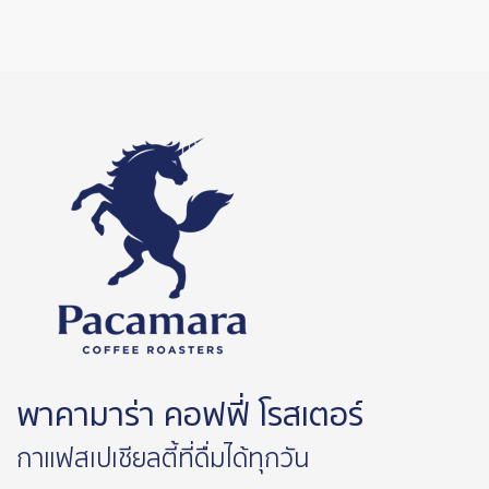
พาคามาร่า คอฟฟี่ โรสเตอร์
กาแฟสเปเชียลตี้ที่ดื่มได้ทุกวัน