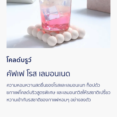
โคลด์บรูว์
คัฟเฟ โรส เลมอนเนด
ความหอมหวานสดชื่นของโรสและเลมอนเนท ท็อปด้ว
ยกาแฟโคลด์บริวสูตรพิเศษ และเลมอนทวิสให้รสชาติเปรี้ยว
หวานเข้ากับรสชาติของกาแฟหอมๆ อย่างลงตัว