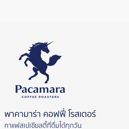
พาคามาร่า คอฟฟี่ โรสเตอร์
กาแฟสเปเชียลตี้ที่ดื่มได้ทุกวัน