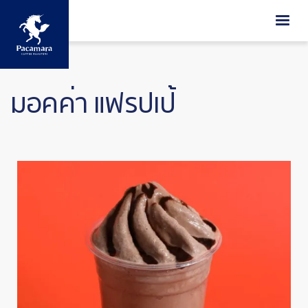
ข้ามไปยังเนื้อหาหลัก
มอคค่า แฟรปเป้
Image