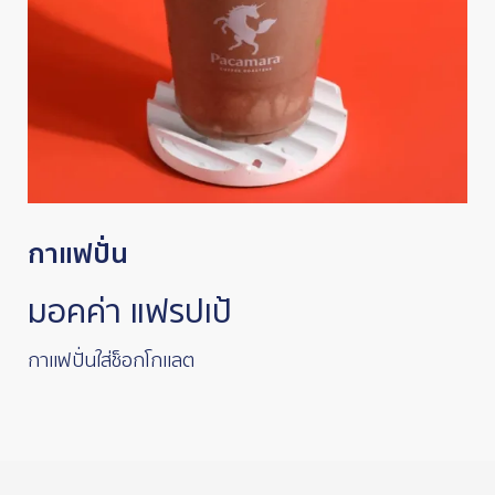
กาแฟปั่น
มอคค่า แฟรปเป้
กาแฟปั่นใส่ช็อกโกแลต