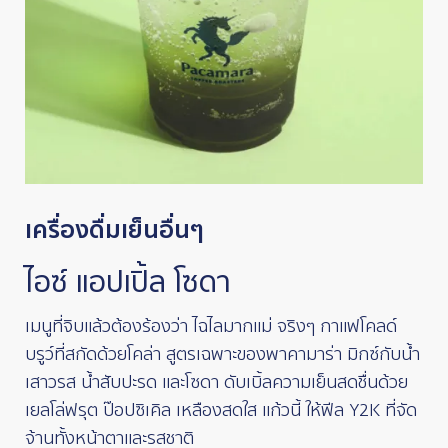
เครื่องดื่มเย็นอื่นๆ
ไอซ์ แอปเปิ้ล โซดา
เมนูที่จิบแล้วต้องร้องว่า ไฉไลมากแม่ จริงๆ กาแฟโคลด์
บรูว์ที่สกัดด้วยโคล่า สูตรเฉพาะของพาคามาร่า มิกซ์กับน้ำ
เสาวรส น้ำสับปะรด และโซดา ดับเบิ้ลความเย็นสดชื่นด้วย
เยลโล่ฟรุต ป๊อปซิเคิล เหลืองสดใส แก้วนี้ ให้ฟีล Y2K ที่จัด
จ้านทั้งหน้าตาและรสชาติ