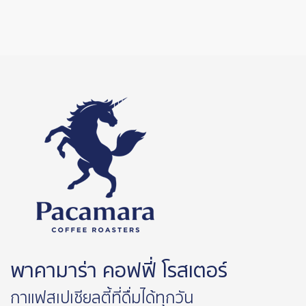
พาคามาร่า คอฟฟี่ โรสเตอร์
กาแฟสเปเชียลตี้ที่ดื่มได้ทุกวัน