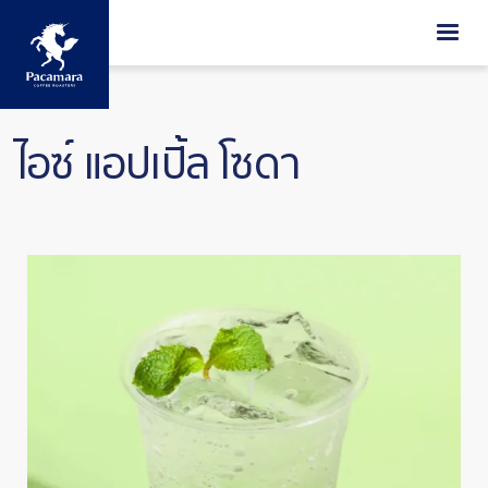
ข้ามไปยังเนื้อหาหลัก
ไอซ์ แอปเปิ้ล โซดา
Image