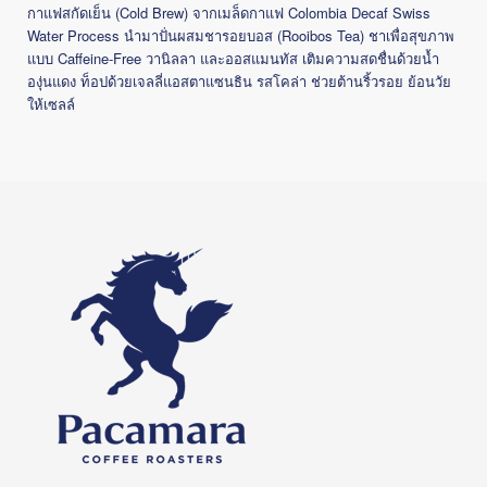
(Cold Brew)
Colombia Decaf Swiss
กาแฟสกัดเย็น
จากเมล็ดกาแฟ
Water Process
(Rooibos Tea)
นำมาปั่นผสมชารอยบอส
ชาเพื่อสุขภาพ
Caffeine-Free
แบบ
วานิลลา
และออสแมนทัส
เติมความสดชื่นด้วยน้ำ
องุ่นแดง
ท็อปด้วยเจลลี่แอสตาแซนธิน
รสโคล่า
ช่วยต้านริ้วรอย
ย้อนวัย
ให้เซลล์