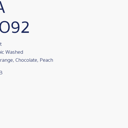
A
SO92
t
bic Washed
Orange, Chocolate, Peach
HB