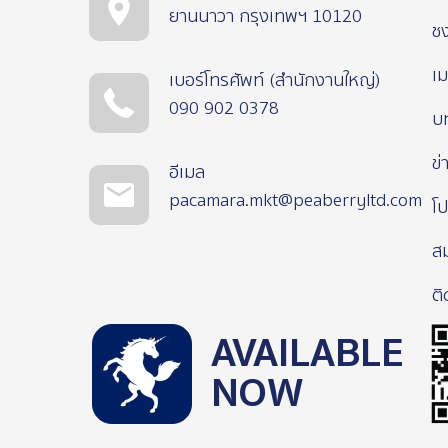
ยานนาวา กรุงเทพฯ 10120
ช
เม
เบอร์โทรศัพท์ (สำนักงานใหญ่)
090 902 0378
บ
ข่
อีเมล
pacamara.mkt@peaberryltd.com
โป
ส
ติ
AVAILABLE
NOW