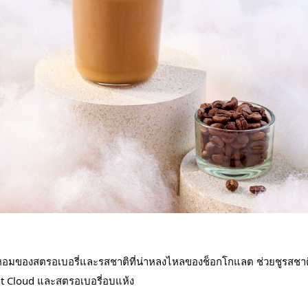
อมของสตรอเบอรี่และรสชาติที่น่าหลงไหลของช็อกโกแลต ช่วยชูรสชาติข
lt Cloud และสตรอเบอรี่อบแห้ง