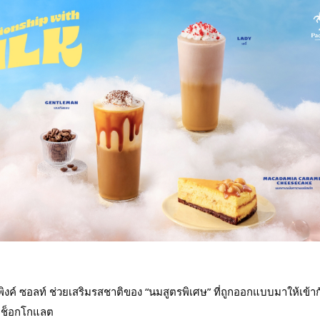
์ ซอลท์ ช่วยเสริมรสชาติของ “นมสูตรพิเศษ” ที่ถูกออกแบบมาให้เข้า
ยมช็อกโกแลต