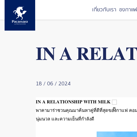
ข้ามไปยังเนื้อหาหลัก
เกี่ยวกับเรา
ชงกาแฟ
𝐈𝐍 𝐀 𝐑𝐄𝐋𝐀
18 / 06 / 2024
𝐈𝐍 𝐀 𝐑𝐄𝐋𝐀𝐓𝐈𝐎𝐍𝐒𝐇𝐈𝐏 𝐖𝐈𝐓𝐇 𝐌𝐈𝐋𝐊 
พาคามาร่าชวนคุณมาค้นหาคู่ที่ดีที่สุดของกาแฟ คอมบ
นุ่มนวล และความเย็นที่กำลังดี