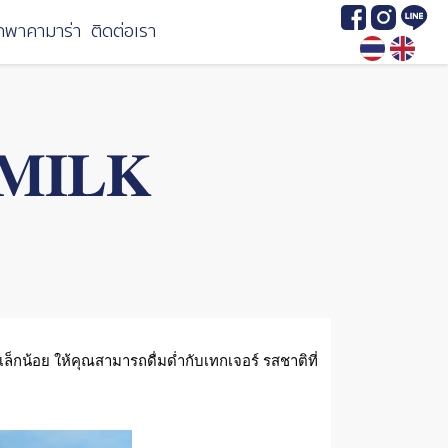
Image
Image
Image
กพาคามาร่า
ติดต่อเรา
 𝐌𝐈𝐋𝐊
็กน้อย ให้คุณสามารถดื่มด่ำกับเทกเจอร์ รสชาติที่