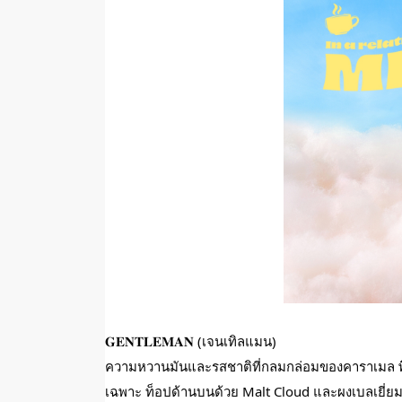
𝐆𝐄𝐍𝐓𝐋𝐄𝐌𝐀𝐍 (เจนเทิลแมน)
ความหวานมันและรสชาติที่กลมกล่อมของคาราเมล พิงค
เฉพาะ ท็อปด้านบนด้วย Malt Cloud และผงเบลเยี่