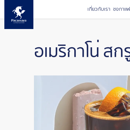
ข้ามไปยังเนื้อหาหลัก
เกี่ยวกับเรา
ชงกาแฟ
อเมริกาโน่ สกร
Image