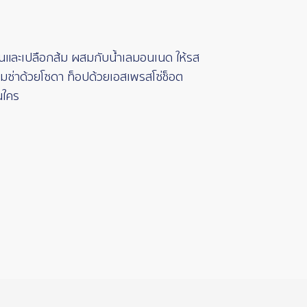
์
นและเปลือกส้ม ผสมกับน้ำเลมอนเนด ให้รส
ามซ่าด้วยโซดา ท็อปด้วยเอสเพรสโซ่ช็อต
อนใคร