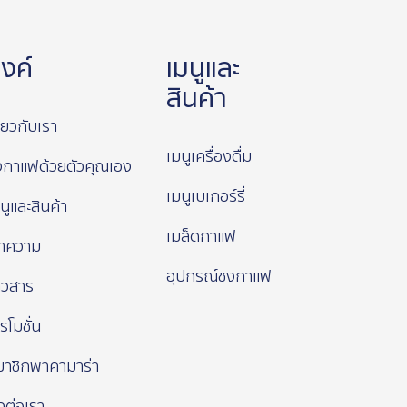
ิงค์
เมนูและ
สินค้า
ี่ยวกับเรา
เมนูเครื่องดื่ม
งกาแฟด้วยตัวคุณเอง
เมนูเบเกอร์รี่
นูและสินค้า
เมล็ดกาแฟ
ทความ
อุปกรณ์ชงกาแฟ
าวสาร
รโมชั่น
มาชิกพาคามาร่า
ดต่อเรา