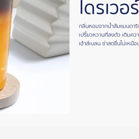
ไดรเวอร
กลิ่นหอมจากน้ำส้มแมนดาริ
เปรี้ยวหวานที่ลงตัว เติมคว
เฮ้าส์เบลน ซ่าสดชื่นไม่เหมื